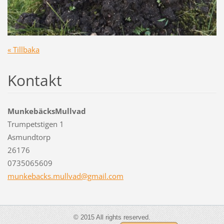
« Tillbaka
Kontakt
MunkebäcksMullvad
Trumpetstigen 1
Asmundtorp
26176
0735065609
munkebac
ks.mullv
ad@gmail
.com
© 2015 All rights reserved.