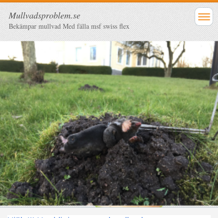
Mullvadsproblem.se
Bekämpar mullvad Med fälla msf swiss flex