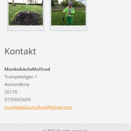
Kontakt
MunkebäcksMullvad
Trumpetstigen 1
Asmundtorp
26176
0735065609
munkebac
ks.mullv
ad@gmail
.com