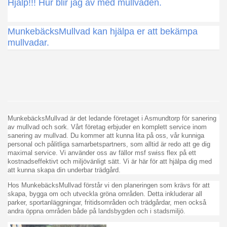
Hjälp!!! Hur blir jag av med mullvaden.
MunkebäcksMullvad kan hjälpa er att bekämpa
mullvadar.
MunkebäcksMullvad är det ledande företaget i Asmundtorp för sanering
av mullvad och sork. Vårt företag erbjuder en komplett service inom
sanering av mullvad. Du kommer att kunna lita på oss, vår kunniga
personal och pålitliga samarbetspartners, som alltid är redo att ge dig
maximal service. Vi använder oss av fällor msf swiss flex på ett
kostnadseffektivt och miljövänligt sätt. Vi är här för att hjälpa dig med
att kunna skapa din underbar trädgård.
Hos MunkebäcksMullvad förstår vi den planeringen som krävs för att
skapa, bygga om och utveckla gröna områden. Detta inkluderar all
parker, sportanläggningar, fritidsområden och trädgårdar, men också
andra öppna områden både på landsbygden och i stadsmiljö.